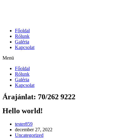
Skip
to
content
Főoldal
Rólunk
Galéria
Kapcsolat
Menü
Főoldal
Rólunk
Galéria
Kapcsolat
Árajánlat: 70/262 9222
Hello world!
Post
tester859
author:
Post
december 27, 2022
published:
Post
Uncategorized