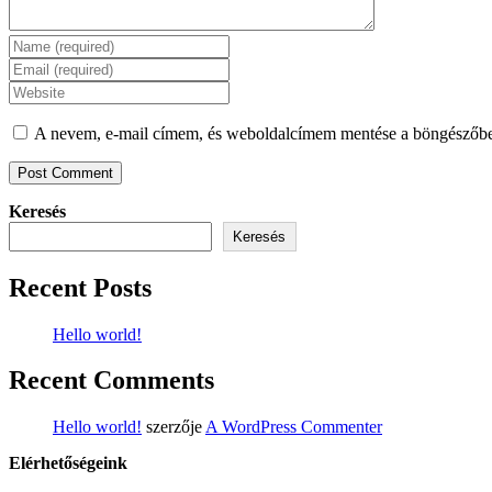
Enter
your
Enter
name
your
Enter
or
email
your
username
address
website
A nevem, e-mail címem, és weboldalcímem mentése a böngészőb
to
to
URL
comment
comment
(optional)
Keresés
Keresés
Recent Posts
Hello world!
Recent Comments
Hello world!
szerzője
A WordPress Commenter
Elérhetőségeink